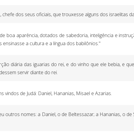
 chefe dos seus oficiais, que trouxesse alguns dos israelitas da
 de boa aparência, dotados de sabedoria, inteligência e instru
es ensinasse a cultura e a língua dos babilônios."
rção diária das iguarias do rei, e do vinho que ele bebia, e q
dessem servir diante do rei.
s vindos de Judá: Daniel, Hananias, Misael e Azarias.
deu outros nomes: a Daniel, o de Beltessazar; a Hananias, o d