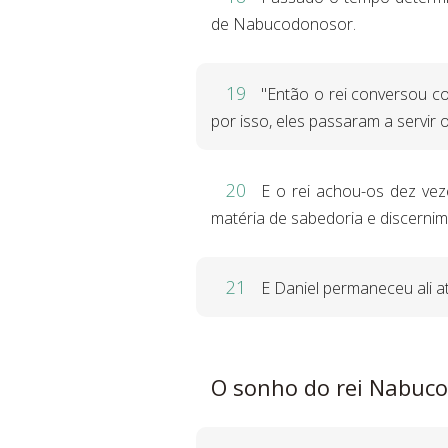
de Nabucodonosor.
19
"Então o rei conversou c
por isso, eles passaram a servir o 
20
E o rei achou-os dez vez
matéria de sabedoria e discernim
21
E Daniel permaneceu ali at
O sonho do rei Nabuc