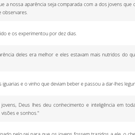
que a nossa aparência seja comparada com a dos jovens que c
e observares.
ido e os experimentou por dez dias.
arência deles era melhor e eles estavam mais nutridos do 
 as iguarias e o vinho que deviam beber e passou a dar-lhes legu
ovens, Deus lhes deu conhecimento e inteligência em toda a
 visões e sonhos."
do pelo rei para que os jovens fossem trazidos a ele, o chef