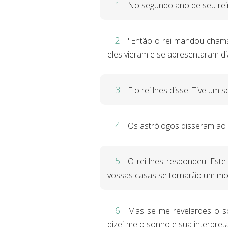
1
No segundo ano de seu rein
2
"Então o rei mandou chamar
eles vieram e se apresentaram dia
3
E o rei lhes disse: Tive um s
4
Os astrólogos disseram ao r
5
O rei lhes respondeu: Est
vossas casas se tornarão um mon
6
Mas se me revelardes o so
dizei-me o sonho e sua interpret