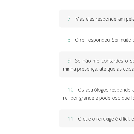
7
Mas eles responderam pela 
8
O rei respondeu: Sei muito
9
Se não me contardes o so
minha presença, até que as coisa
10
Os astrólogos respondera
rei, por grande e poderoso que f
11
O que o rei exige é difíci