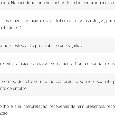
ado, Nabucodonosor teve sonhos. Isso lhe perturbou muito o e
 os magos, os adivinhos, os feiticeiros e os astrólogos, par
nte do rei."
onho, e estou aflito para saber o que significa.
ei em aramaico: Ó rei, vive eternamente. Conta o sonho a teus
e é o meu decreto: se não me contardes o sonho e sua interp
te de entulho.
nho e sua interpretação, recebereis de mim presentes, rec
ação.