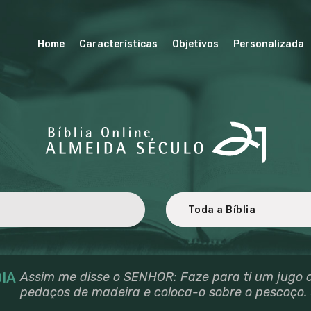
HOME
BÍBLIA ALMEIDA SÉCULO 21
CARACTERÍSTICA
Home
Características
Objetivos
Personalizada
Revisada e atualizada ao Novo Acordo Ortográfico da Língua Portuguesa.
S
OBJETIVOS
PERSONALIZADA
TRADUÇÃO E
REVISÃO
LICENCIAMENTO
PARCEIROS
IA
Assim me disse o SENHOR: Faze para ti um jugo 
pedaços de madeira e coloca-o sobre o pescoço.