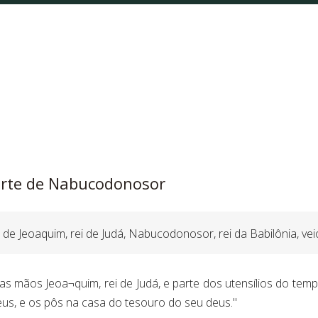
orte de Nabucodonosor
de Jeoaquim, rei de Judá, Nabucodonosor, rei da Babilônia, veio
s mãos Jeoa¬quim, rei de Judá, e parte dos utensílios do templ
eus, e os pôs na casa do tesouro do seu deus."