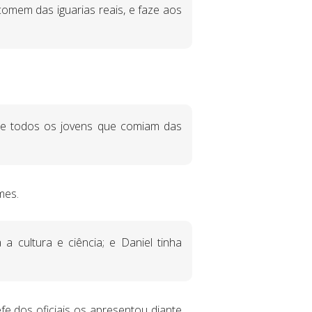
omem das iguarias reais, e faze aos
que todos os jovens que comiam das
mes.
 cultura e ciência; e Daniel tinha
e dos oficiais os apresentou diante