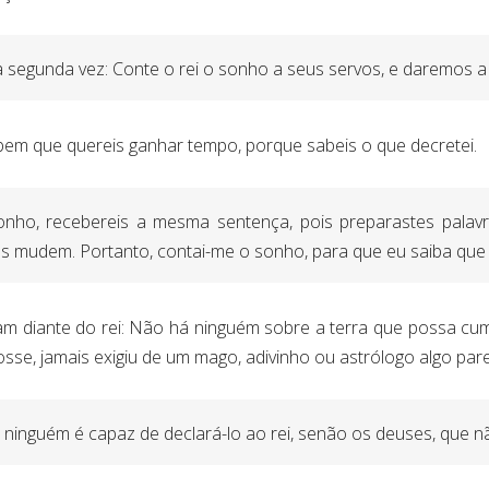
segunda vez: Conte o rei o sonho a seus servos, e daremos a 
 bem que quereis ganhar tempo, porque sabeis o que decretei.
nho, recebereis a mesma sentença, pois preparastes palavr
s mudem. Portanto, contai-me o sonho, para que eu saiba que s
m diante do rei: Não há ninguém sobre a terra que possa cu
osse, jamais exigiu de um mago, adivinho ou astrólogo algo par
l, e ninguém é capaz de declará-lo ao rei, senão os deuses, que