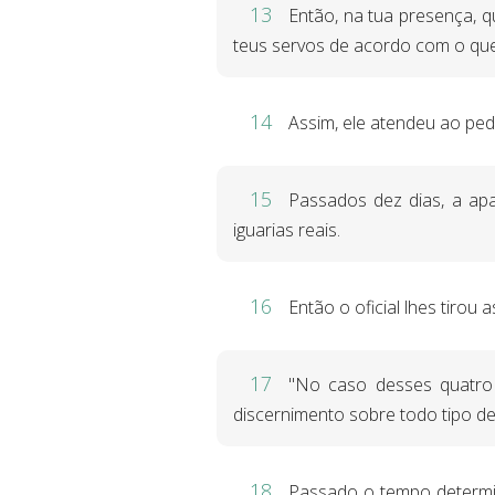
13
Então, na tua presença, 
teus servos de acordo com o qu
14
Assim, ele atendeu ao ped
15
Passados dez dias, a ap
iguarias reais.
16
Então o oficial lhes tirou
17
"No caso desses quatro j
discernimento sobre todo tipo de
18
Passado o tempo determina