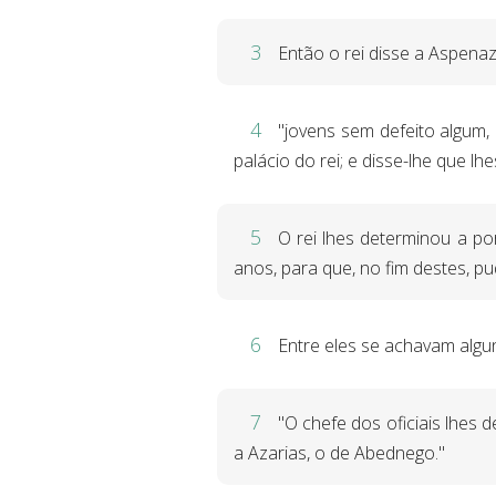
3
Então o rei disse a Aspenaz,
4
"jovens sem defeito algum,
palácio do rei; e disse-lhe que lh
5
O rei lhes determinou a po
anos, para que, no fim destes, pu
6
Entre eles se achavam algun
7
"O chefe dos oficiais lhes 
a Azarias, o de Abednego."