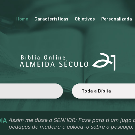
HOME
BÍBLIA ALMEIDA SÉCULO 21
CARACTERÍSTICA
Home
Características
Objetivos
Personalizada
Revisada e atualizada ao Novo Acordo Ortográfico da Língua Portuguesa.
S
OBJETIVOS
PERSONALIZADA
TRADUÇÃO E
REVISÃO
LICENCIAMENTO
PARCEIROS
IA
Assim me disse o SENHOR: Faze para ti um jugo 
pedaços de madeira e coloca-o sobre o pescoço.