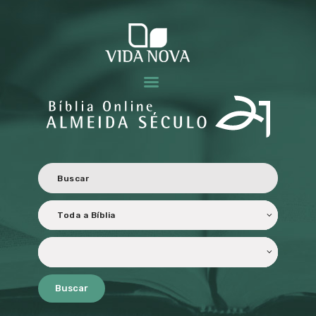
BÍBLIA ALMEIDA SÉCULO 21
Revisada e atualizada ao Novo Acordo Ortográfico da Língua Portuguesa.
HOME
CARACTERÍSTICAS
OBJETIVOS
PERSONALIZADA
TRADUÇÃO E
REVISÃO
LICENCIAMENTO
PARCEIROS
Buscar