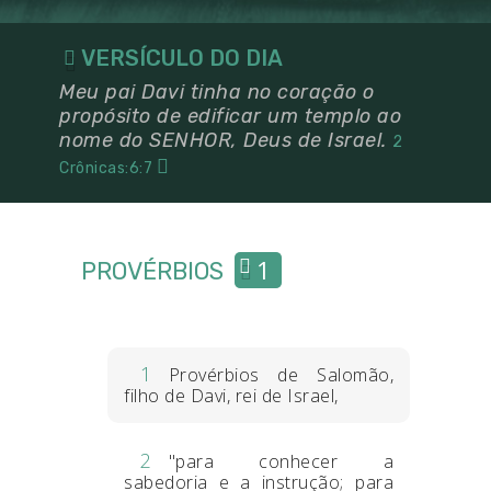
VERSÍCULO DO DIA
Meu pai Davi tinha no coração o
propósito de edificar um templo ao
nome do SENHOR, Deus de Israel.
2
Crônicas:6:7
1
PROVÉRBIOS
1
Provérbios de Salomão,
filho de Davi, rei de Israel,
2
"para conhecer a
sabedoria e a instrução; para