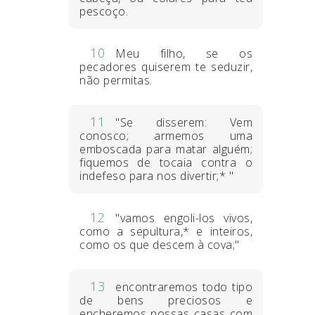
pescoço.
10
Meu filho, se os
pecadores quiserem te seduzir,
não permitas.
11
"Se disserem: Vem
conosco; armemos uma
emboscada para matar alguém;
fiquemos de tocaia contra o
indefeso para nos divertir;* "
12
"vamos engoli-los vivos,
como a sepultura,* e inteiros,
como os que descem à cova;"
13
encontraremos todo tipo
de bens preciosos e
encheremos nossas casas com