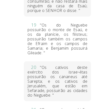
consumirão; e não restará mais
ninguém da casa de Esaú;
porque o SENHOR o disse. "
19
"Os do Neguebe
possuirão o monte de Esaú, e
os da planície, os filisteus;
possuirão também os campos
de Efraim e os campos de
Samaria; e Benjamim possuirá
Gileade. "
20
"Os cativos deste
exército dos israe¬litas
possuirão os cananeus até
Sarepta; e os cativos de
Jerusalém, que estão em
Sefarade, possuirão as cidades
do Neguebe. "