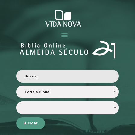
BÍBLIA ALMEIDA SÉCULO 21
Revisada e atualizada ao Novo Acordo Ortográfico da Língua Portuguesa.
HOME
CARACTERÍSTICAS
OBJETIVOS
PERSONALIZADA
TRADUÇÃO E
REVISÃO
LICENCIAMENTO
PARCEIROS
Buscar