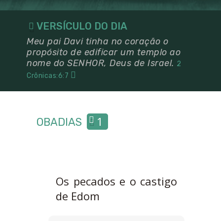
VERSÍCULO DO DIA
Meu pai Davi tinha no coração o
propósito de edificar um templo ao
nome do SENHOR, Deus de Israel.
2
Crônicas:6:7
1
OBADIAS
Os pecados e o castigo
de Edom