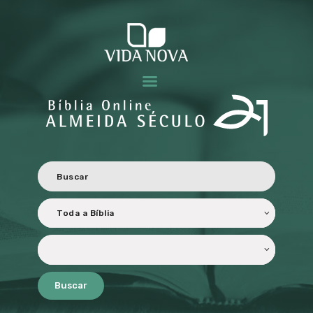
BÍBLIA ALMEIDA SÉCULO 21
Revisada e atualizada ao Novo Acordo Ortográfico da Língua Portuguesa.
HOME
CARACTERÍSTICAS
OBJETIVOS
PERSONALIZADA
TRADUÇÃO E
REVISÃO
LICENCIAMENTO
PARCEIROS
Buscar