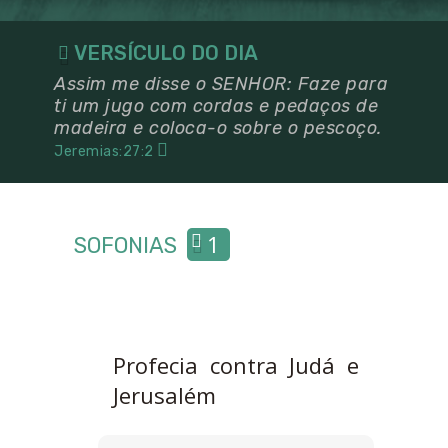
VERSÍCULO DO DIA
Assim me disse o SENHOR: Faze para
ti um jugo com cordas e pedaços de
madeira e coloca-o sobre o pescoço.
Jeremias:27:2
1
SOFONIAS
Profecia contra Judá e
Jerusalém