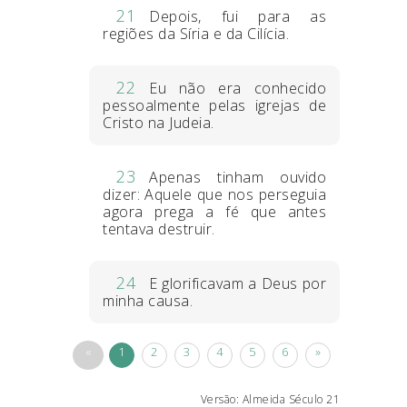
21
Depois, fui para as
regiões da Síria e da Cilícia.
22
Eu não era conhecido
pessoalmente pelas igrejas de
Cristo na Judeia.
23
Apenas tinham ouvido
dizer: Aquele que nos perseguia
agora prega a fé que antes
tentava destruir.
24
E glorificavam a Deus por
minha causa.
«
1
2
3
4
5
6
»
Versão: Almeida Século 21