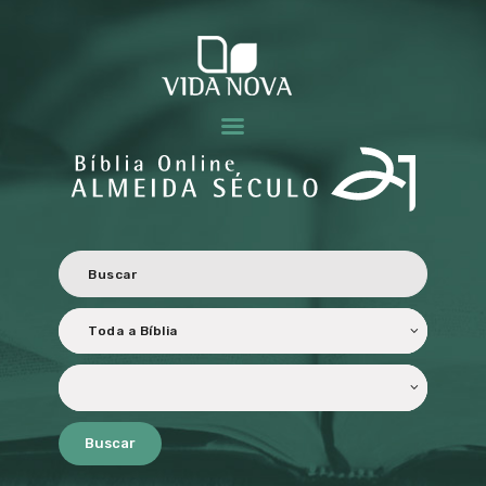
BÍBLIA ALMEIDA SÉCULO 21
Revisada e atualizada ao Novo Acordo Ortográfico da Língua Portuguesa.
HOME
CARACTERÍSTICAS
OBJETIVOS
PERSONALIZADA
TRADUÇÃO E
REVISÃO
LICENCIAMENTO
PARCEIROS
Buscar