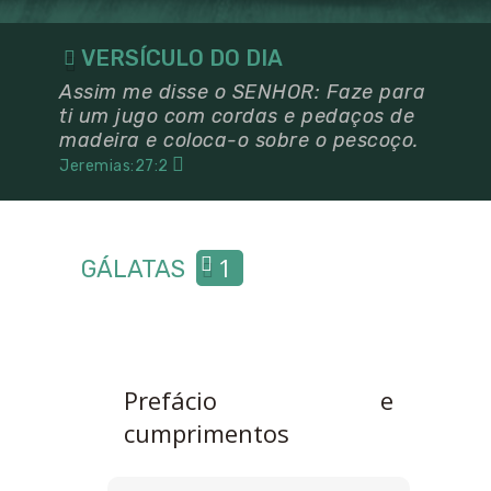
VERSÍCULO DO DIA
Assim me disse o SENHOR: Faze para
ti um jugo com cordas e pedaços de
madeira e coloca-o sobre o pescoço.
Jeremias:27:2
1
GÁLATAS
Prefácio e
cumprimentos