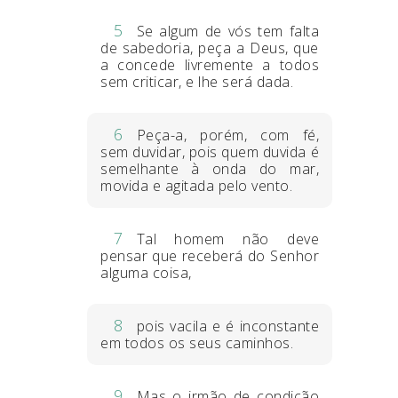
5
Se algum de vós tem falta
de sabedoria, peça a Deus, que
a concede livremente a todos
sem criticar, e lhe será dada.
6
Peça-a, porém, com fé,
sem duvidar, pois quem duvida é
semelhante à onda do mar,
movida e agitada pelo vento.
7
Tal homem não deve
pensar que receberá do Senhor
alguma coisa,
8
pois vacila e é inconstante
em todos os seus caminhos.
9
Mas o irmão de condição