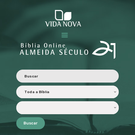
BÍBLIA ALMEIDA SÉCULO 21
Revisada e atualizada ao Novo Acordo Ortográfico da Língua Portuguesa.
HOME
CARACTERÍSTICAS
OBJETIVOS
PERSONALIZADA
TRADUÇÃO E
REVISÃO
LICENCIAMENTO
PARCEIROS
Buscar