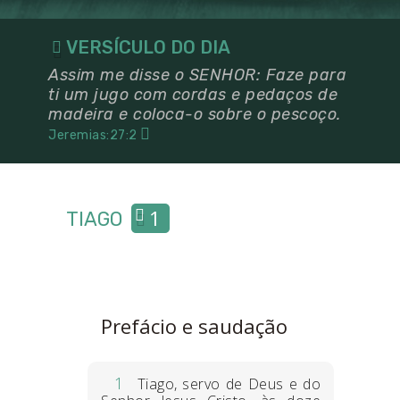
VERSÍCULO DO DIA
Assim me disse o SENHOR: Faze para
ti um jugo com cordas e pedaços de
madeira e coloca-o sobre o pescoço.
Jeremias:27:2
1
TIAGO
Prefácio e saudação
1
Tiago, servo de Deus e do