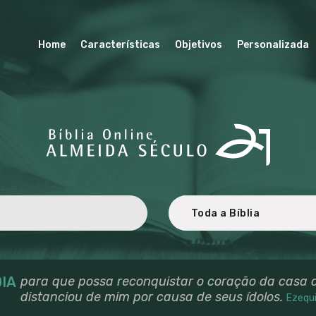
HOME
BÍBLIA ALMEIDA SÉCULO 21
CARACTERÍSTICA
Home
Características
Objetivos
Personalizada
Revisada e atualizada ao Novo Acordo Ortográfico da Língua Portuguesa.
S
OBJETIVOS
PERSONALIZADA
TRADUÇÃO E
REVISÃO
LICENCIAMENTO
PARCEIROS
IA
para que possa reconquistar o coração da casa d
distanciou de mim por causa de seus ídolos.
Ezequi