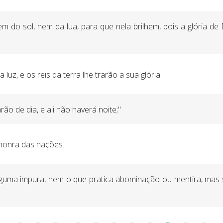
m do sol, nem da lua, para que nela brilhem, pois a glória de 
uz, e os reis da terra lhe trarão a sua glória.
ão de dia, e ali não haverá noite;"
a honra das nações.
guma impura, nem o que pratica abominação ou mentira, mas so