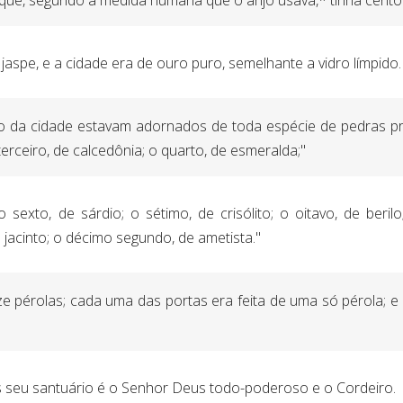
e, segundo a medida humana que o anjo usava,* tinha cento 
jaspe, e a cidade era de ouro puro, semelhante a vidro límpido.
 da cidade estavam adornados de toda espécie de pedras pr
terceiro, de calcedônia; o quarto, de esmeralda;"
o sexto, de sárdio; o sétimo, de crisólito; o oitavo, de beri
 jacinto; o décimo segundo, de ametista."
 pérolas; cada uma das portas era feita de uma só pérola; e 
is seu santuário é o Senhor Deus todo-poderoso e o Cordeiro.