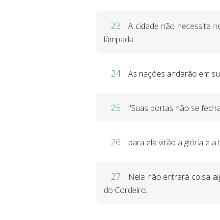
23
A cidade não necessita ne
lâmpada.
24
As nações andarão em sua l
25
"Suas portas não se fechar
26
para ela virão a glória e 
27
Nela não entrará coisa al
do Cordeiro.