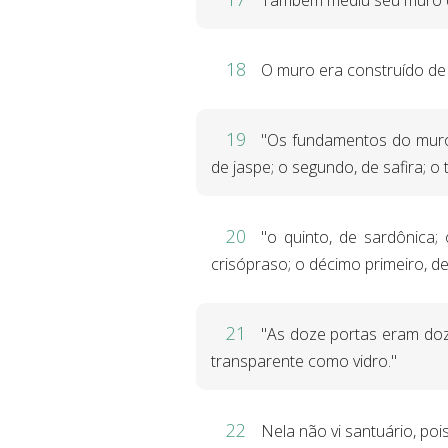
Também mediu seu muro qu
18
O muro era construído de 
19
"Os fundamentos do muro
de jaspe; o segundo, de safira; o 
20
"o quinto, de sardônica; 
crisópraso; o décimo primeiro, de
21
"As doze portas eram doze
transparente como vidro."
22
Nela não vi santuário, po