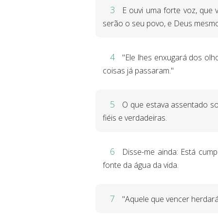
3
E ouvi uma forte voz, que 
serão o seu povo, e Deus mesmo
4
"Ele lhes enxugará dos olh
coisas já passaram."
5
O que estava assentado sob
fiéis e verdadeiras.
6
Disse-me ainda: Está cumpr
fonte da água da vida.
7
"Aquele que vencer herdará 