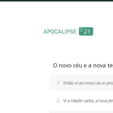
21
APOCALIPSE
O novo céu e a nova te
1
Então vi um novo céu e uma n
2
Vi a cidade santa, a nova 