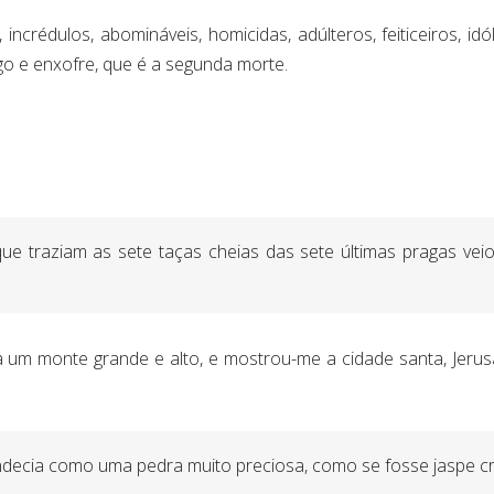
incrédulos, abomináveis, homicidas, adúlteros, feiticeiros, id
go e enxofre, que é a segunda morte.
e traziam as sete taças cheias das sete últimas pragas veio
a um monte grande e alto, e mostrou-me a cidade santa, Jerus
andecia como uma pedra muito preciosa, como se fosse jaspe cri