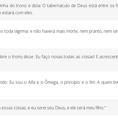
vinha do trono e dizia: O tabernáculo de Deus está entre os 
 estará com eles.
os toda lágrima; e não haverá mais morte, nem pranto, nem la
re o trono disse: Eu faço novas todas as coisas! E acrescent
ido: Eu sou o Alfa e o Ômega, o princípio e o fim. A quem ti
essas coisas; e eu serei seu Deus, e ele será meu filho."