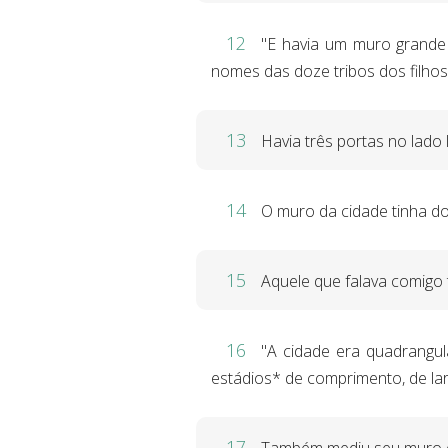
12
"E havia um muro grande 
nomes das doze tribos dos filhos 
13
Havia três portas no lado l
14
O muro da cidade tinha d
15
Aquele que falava comigo
16
"A cidade era quadrangul
estádios* de comprimento, de larg
17