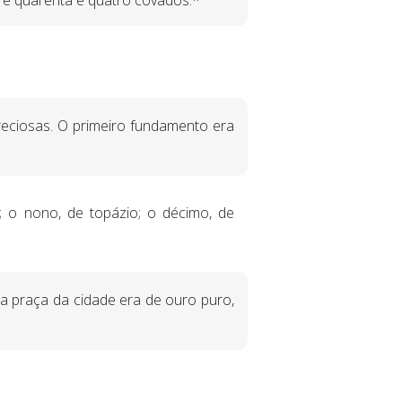
e quarenta e quatro côvados.*
eciosas. O primeiro fundamento era
lo; o nono, de topázio; o décimo, de
a praça da cidade era de ouro puro,