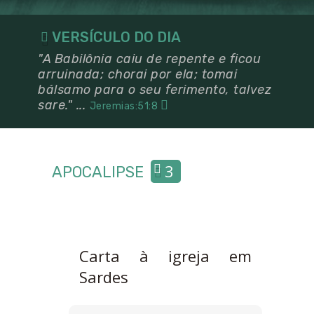
VERSÍCULO DO DIA
"A Babilônia caiu de repente e ficou
arruinada; chorai por ela; tomai
bálsamo para o seu ferimento, talvez
sare." ...
Jeremias:51:8
3
APOCALIPSE
Carta à igreja em
Sardes