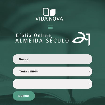
BÍBLIA ALMEIDA SÉCULO 21
Revisada e atualizada ao Novo Acordo Ortográfico da Língua Portuguesa.
HOME
CARACTERÍSTICAS
OBJETIVOS
PERSONALIZADA
TRADUÇÃO E
REVISÃO
LICENCIAMENTO
PARCEIROS
Buscar