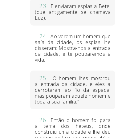
23
E enviaram espias a Betel
(que antigamente se chamava
Luz).
24
Ao verem um homem que
saía da cidade, os espias lhe
disseram: Mostra-nos a entrada
da cidade, e te pouparemos a
vida.
25
"O homem lhes mostrou
a entrada da cidade, e eles a
derrotaram ao fio da espada;
mas pouparam aquele homem e
toda a sua família."
26
Então o homem foi para
a terra dos heteus, onde
construiu uma cidade e lhe deu
o nome de Luz, seu nome até o