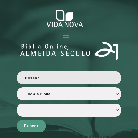
BÍBLIA ALMEIDA SÉCULO 21
Revisada e atualizada ao Novo Acordo Ortográfico da Língua Portuguesa.
HOME
CARACTERÍSTICAS
OBJETIVOS
PERSONALIZADA
TRADUÇÃO E
REVISÃO
LICENCIAMENTO
PARCEIROS
Buscar