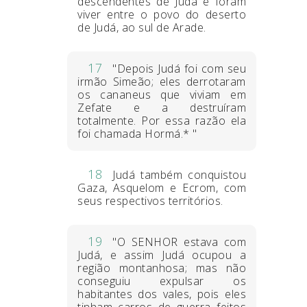
descendentes de Judá e foram
viver entre o povo do deserto
de Judá, ao sul de Arade.
17
"Depois Judá foi com seu
irmão Simeão; eles derrotaram
os cananeus que viviam em
Zefate e a destruíram
totalmente. Por essa razão ela
foi chamada Hormá.* "
18
Judá também conquistou
Gaza, Asquelom e Ecrom, com
seus respectivos territórios.
19
"O SENHOR estava com
Judá, e assim Judá ocupou a
região montanhosa; mas não
conseguiu expulsar os
habitantes dos vales, pois eles
tinham carros de guerra feitos