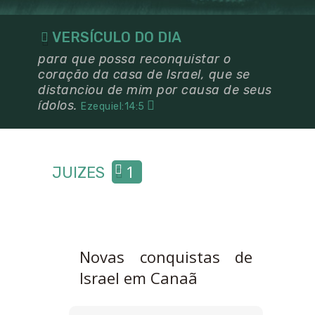
VERSÍCULO DO DIA
para que possa reconquistar o
coração da casa de Israel, que se
distanciou de mim por causa de seus
ídolos.
Ezequiel:14:5
1
JUIZES
Novas conquistas de
Israel em Canaã