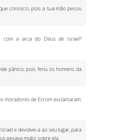
ique conosco, pois a sua mão pesou
os com a arca do Deus de Israel?
de pânico; pois feriu os homens da
 os moradores de Ecrom exclamaram:
srael e devolvei-a ao seu lugar, para
us pesava muito sobre ela.