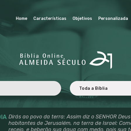
HOME
BÍBLIA ALMEIDA SÉCULO 21
CARACTERÍSTICA
Home
Características
Objetivos
Personalizada
Revisada e atualizada ao Novo Acordo Ortográfico da Língua Portuguesa.
S
OBJETIVOS
PERSONALIZADA
TRADUÇÃO E
REVISÃO
LICENCIAMENTO
PARCEIROS
IA
Dirás ao povo da terra: Assim diz o SENHOR Deus
habitantes de Jerusalém, na terra de Israel: Co
receio, e beberão sua água com medo, pois sua t