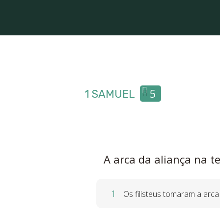
5
1 SAMUEL
A arca da aliança na te
1
Os filisteus tomaram a arc