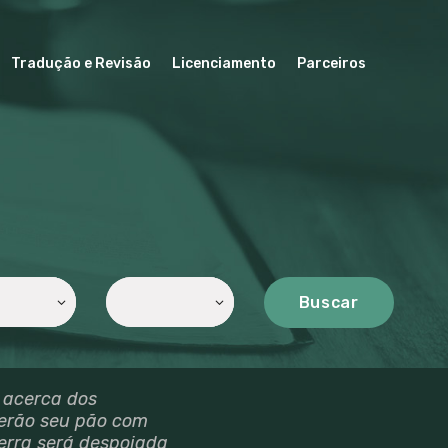
Tradução e Revisão
Licenciamento
Parceiros
Buscar
 acerca dos
merão seu pão com
erra será despojada