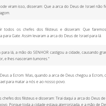
e viram isso, disseram: Que a arca do Deus de Israel não f
Dagom.
ir todos os chefes dos filisteus e disseram: Que farem
 para Gate. Assim levaram a arca do Deus de Israel para lá.
 para lá, a mão do SENHOR castigou a cidade, causando gran
or, e lhes nasceram tumores."
 Deus a Ecrom. Mas, quando a arca de Deus chegou a Ecrom,
ael para matar a nós e ao nosso povo.
hefes dos filisteus e disseram: Tirai daqui a arca do Deus de I
ovo. Porque toda a cidade estava aterrorizada, e a mão de De